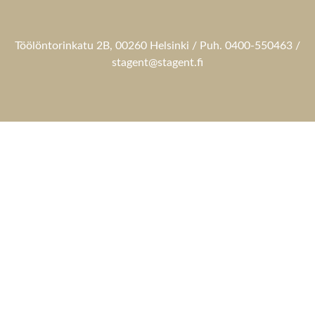
Töölöntorinkatu 2B, 00260 Helsinki / Puh. 0400-550463 /
stagent@stagent.fi