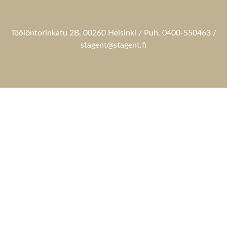
Töölöntorinkatu 2B, 00260 Helsinki / Puh. 0400-550463 /
stagent@stagent.fi