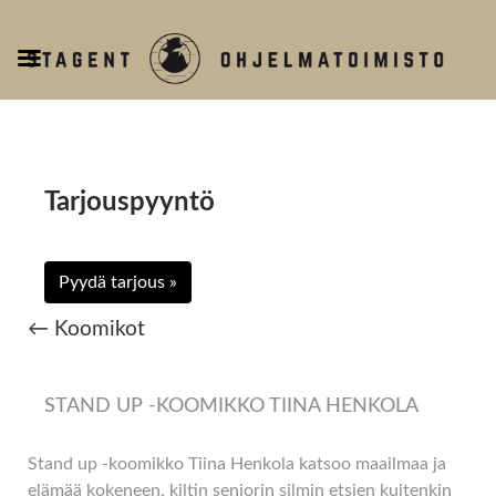
T
o
g
g
l
e
Tarjouspyyntö
n
a
v
Pyydä tarjous »
i
g
← Koomikot
a
t
i
STAND UP -KOOMIKKO TIINA HENKOLA
o
n
Stand up -koomikko Tiina Henkola katsoo maailmaa ja
elämää kokeneen, kiltin seniorin silmin etsien kuitenkin