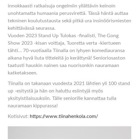
innokkaasti ratkaisuja ongelmiin yllättävin keinoin
unohtamatta humaania perusvirettä. Tässä häntä auttaa
tekninen koulutustausta sekä pitkä ura insinöörismiesten
kehittävässä seurassa.
Vuoden 2023 Stand Up Tulokas -finalisti, The Gong
Show 2023 -kisan voittaja, Tuoretta verta -kiertueen
tähti… 70-vuotiaalla Tiinalla on lyhyen komediauransa
aikana hyvä liuta titteleitä jo kerättynä! Senioriosaston
taatusti hauskin nainen saa nuorisonkin nauramaan
katketakseen.
Tiinalla on takanaan vuodesta 2021 lähtien yli 100 stand
up -esitystä ja hän on haluttu esiintyjä myös
yksityistilaisuuksiin. Tälle seniorille kannattaa tulla
nauramaan kippurassa!
Kotisivut:
https://www.tiinahenkola.com/