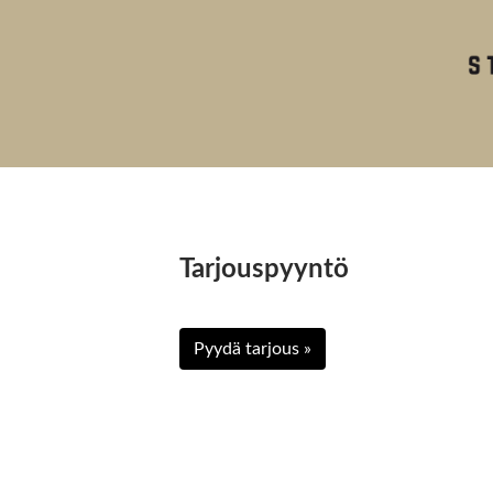
Tarjouspyyntö
Pyydä tarjous »