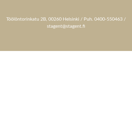
Töölöntorinkatu 2B, 00260 Helsinki / Puh. 0400-550463 /
stagent@stagent.fi