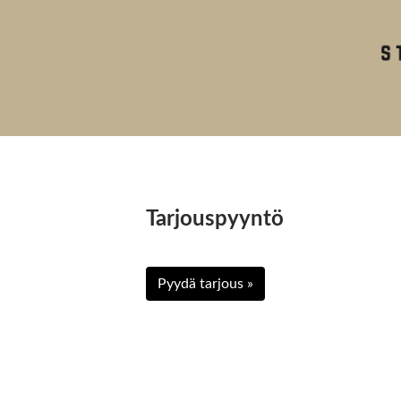
Tarjouspyyntö
Pyydä tarjous »