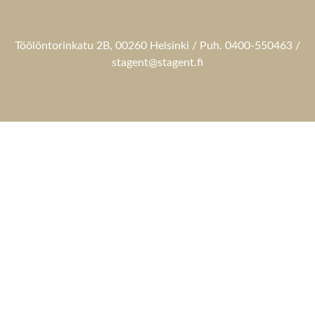
Töölöntorinkatu 2B, 00260 Helsinki / Puh. 0400-550463 /
stagent@stagent.fi