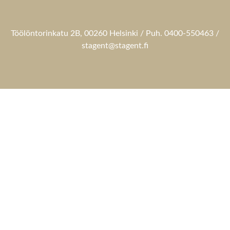
Töölöntorinkatu 2B, 00260 Helsinki / Puh. 0400-550463 /
stagent@stagent.fi