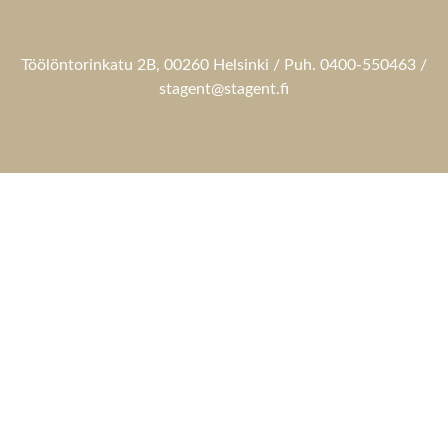
Töölöntorinkatu 2B, 00260 Helsinki / Puh. 0400-550463 /
stagent@stagent.fi