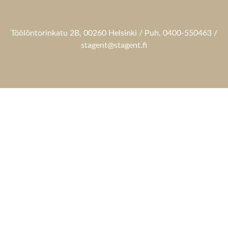
Töölöntorinkatu 2B, 00260 Helsinki / Puh. 0400-550463 /
stagent@stagent.fi