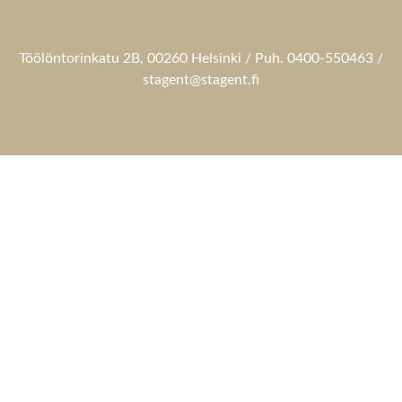
Töölöntorinkatu 2B, 00260 Helsinki / Puh. 0400-550463 /
stagent@stagent.fi