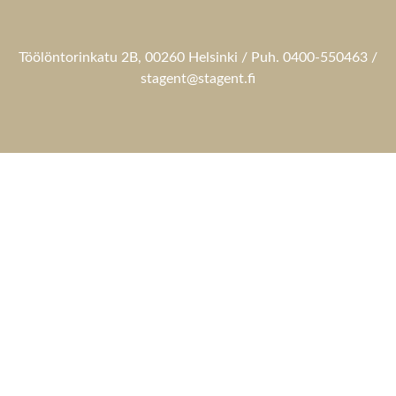
Töölöntorinkatu 2B, 00260 Helsinki / Puh. 0400-550463 /
stagent@stagent.fi