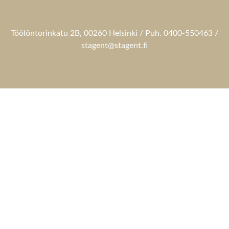
Töölöntorinkatu 2B, 00260 Helsinki / Puh. 0400-550463 /
stagent@stagent.fi