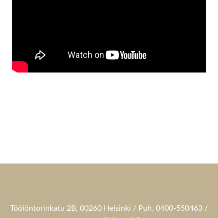
Töölöntorinkatu 2B, 00260 Helsinki / Puh. 0400-550463 /