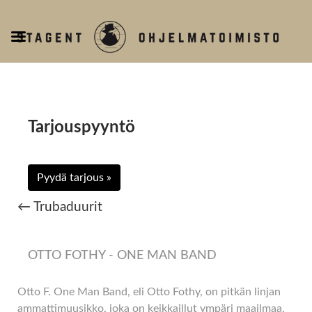
T
o
g
g
l
e
Tarjouspyyntö
n
a
v
Pyydä tarjous »
i
g
← Trubaduurit
a
t
i
OTTO FOTHY - ONE MAN BAND
o
n
Otto F. One Man Band, eli Otto Fothy, on pitkän linjan
ammattimuusikko, joka on keikkaillut ympäri maailmaa.