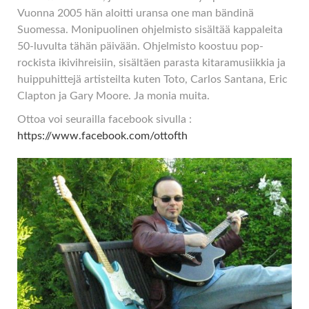
Vuonna 2005 hän aloitti uransa one man bändinä
Suomessa. Monipuolinen ohjelmisto sisältää kappaleita
50-luvulta tähän päivään. Ohjelmisto koostuu pop-
rockista ikivihreisiin, sisältäen parasta kitaramusiikkia ja
huippuhittejä artisteilta kuten Toto, Carlos Santana, Eric
Clapton ja Gary Moore. Ja monia muita.
Ottoa voi seurailla facebook sivulla :
https://www.facebook.com/ottofth