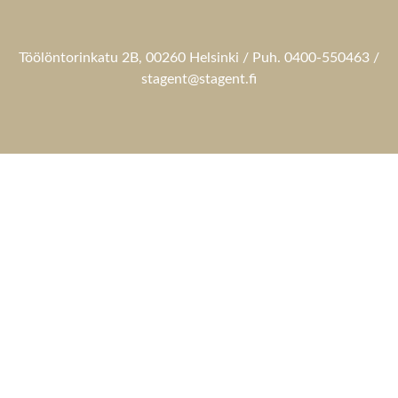
Töölöntorinkatu 2B, 00260 Helsinki / Puh. 0400-550463 /
stagent@stagent.fi