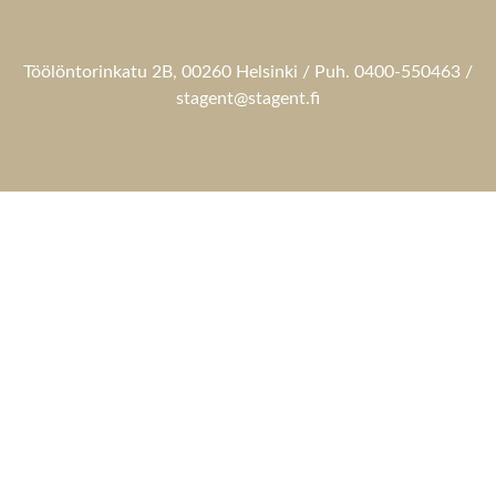
Töölöntorinkatu 2B, 00260 Helsinki / Puh. 0400-550463 /
stagent@stagent.fi