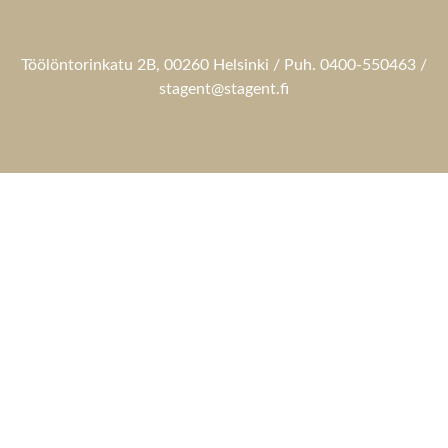
Töölöntorinkatu 2B, 00260 Helsinki / Puh. 0400-550463 /
stagent@stagent.fi