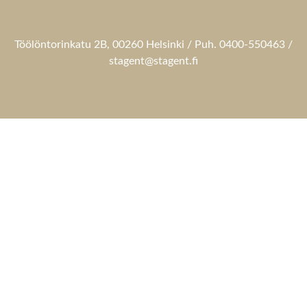
Töölöntorinkatu 2B, 00260 Helsinki / Puh. 0400-550463 /
stagent@stagent.fi