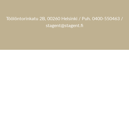
Töölöntorinkatu 2B, 00260 Helsinki / Puh. 0400-550463 /
stagent@stagent.fi