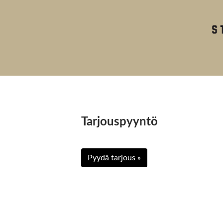
Tarjouspyyntö
Pyydä tarjous »