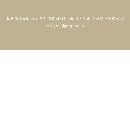
Töölöntorinkatu 2B, 00260 Helsinki / Puh. 0400-550463 /
stagent@stagent.fi