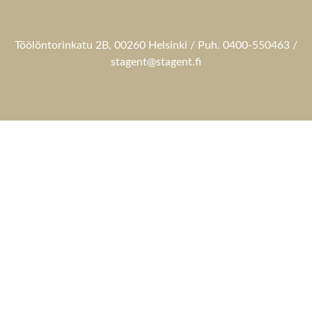
Töölöntorinkatu 2B, 00260 Helsinki / Puh. 0400-550463 /
stagent@stagent.fi