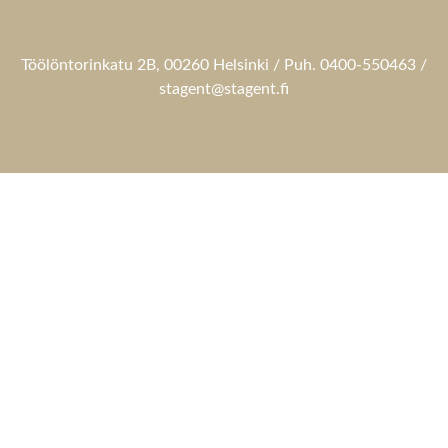
Töölöntorinkatu 2B, 00260 Helsinki / Puh. 0400-550463 /
stagent@stagent.fi