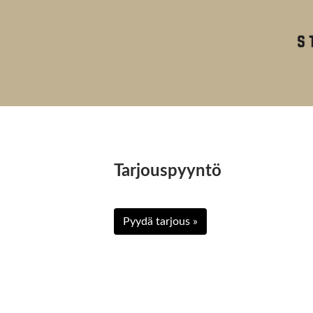
Tarjouspyyntö
Pyydä tarjous »