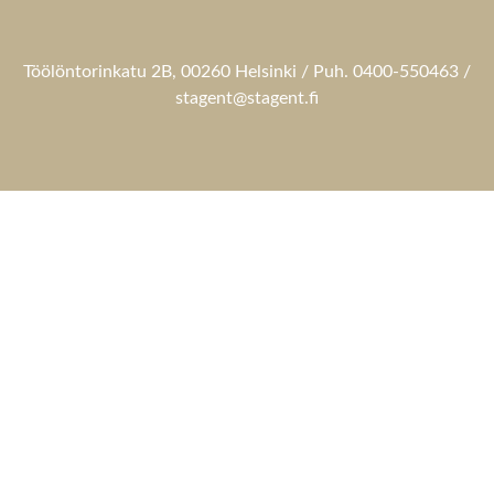
Töölöntorinkatu 2B, 00260 Helsinki / Puh. 0400-550463 /
stagent@stagent.fi