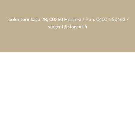
Töölöntorinkatu 2B, 00260 Helsinki / Puh. 0400-550463 /
stagent@stagent.fi