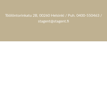
Töölöntorinkatu 2B, 00260 Helsinki / Puh. 0400-550463 /
stagent@stagent.fi