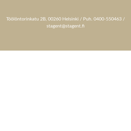
Töölöntorinkatu 2B, 00260 Helsinki / Puh. 0400-550463 /
stagent@stagent.fi