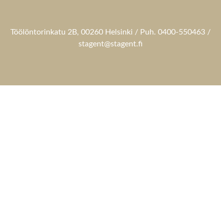
Töölöntorinkatu 2B, 00260 Helsinki / Puh. 0400-550463 /
stagent@stagent.fi