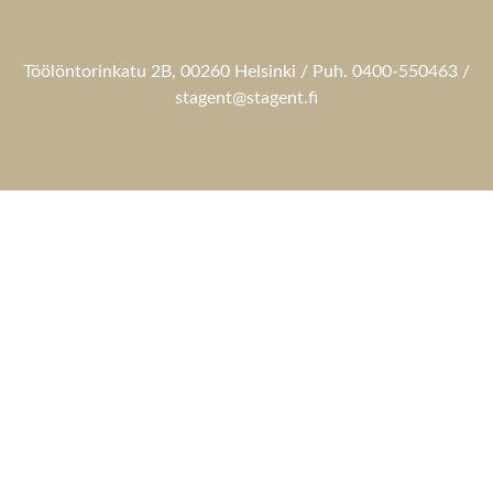
Töölöntorinkatu 2B, 00260 Helsinki / Puh. 0400-550463 /
stagent@stagent.fi