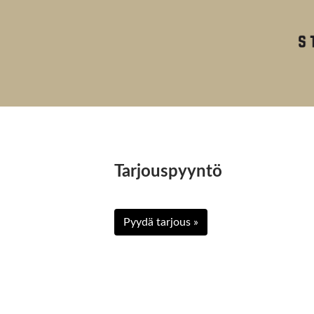
Tarjouspyyntö
Pyydä tarjous »