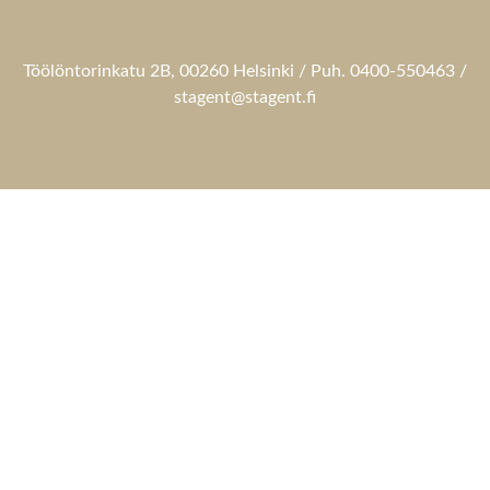
Töölöntorinkatu 2B, 00260 Helsinki / Puh. 0400-550463 /
stagent@stagent.fi