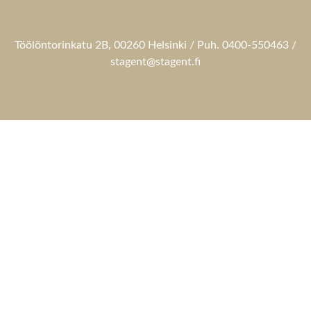
Töölöntorinkatu 2B, 00260 Helsinki / Puh. 0400-550463 /
stagent@stagent.fi