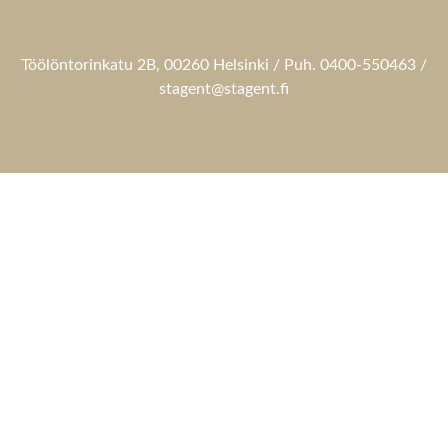
Töölöntorinkatu 2B, 00260 Helsinki / Puh. 0400-550463 /
stagent@stagent.fi