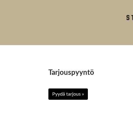
Tarjouspyyntö
Pyydä tarjous »