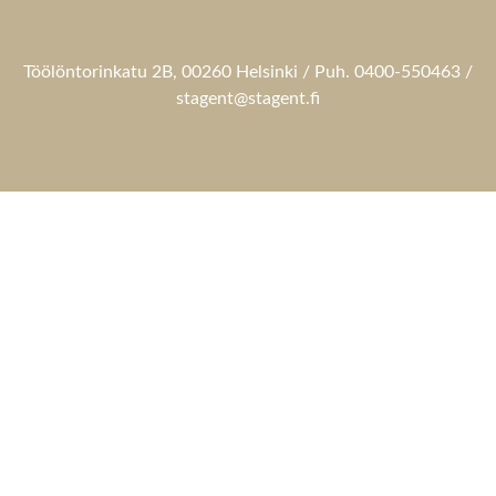
Töölöntorinkatu 2B, 00260 Helsinki / Puh. 0400-550463 /
stagent@stagent.fi