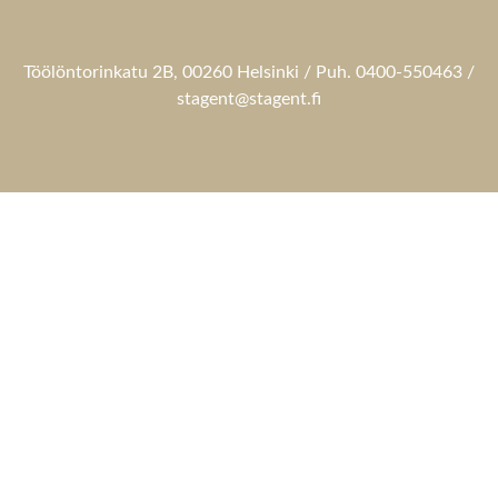
Töölöntorinkatu 2B, 00260 Helsinki / Puh. 0400-550463 /
stagent@stagent.fi