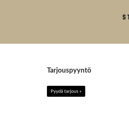
Tarjouspyyntö
Pyydä tarjous »