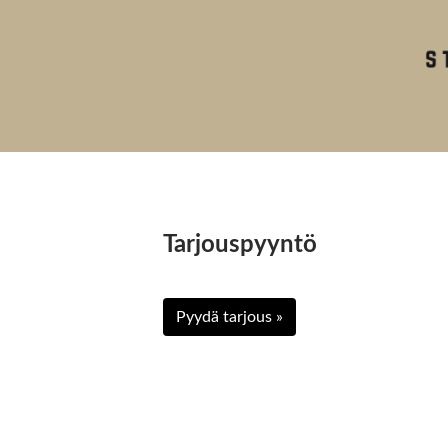
Tarjouspyyntö
Pyydä tarjous »