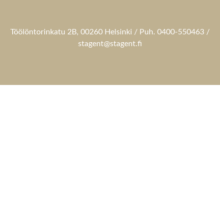
Töölöntorinkatu 2B, 00260 Helsinki / Puh. 0400-550463 /
stagent@stagent.fi