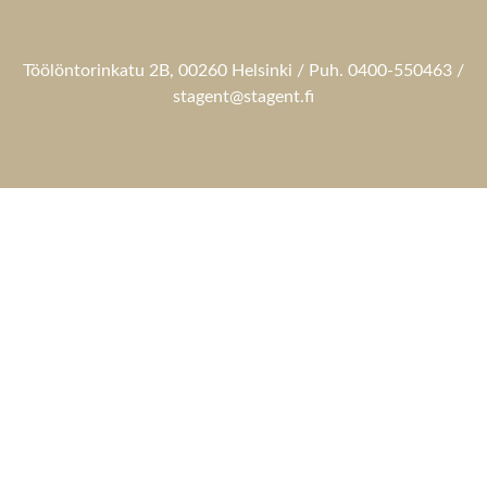
Töölöntorinkatu 2B, 00260 Helsinki / Puh. 0400-550463 /
stagent@stagent.fi