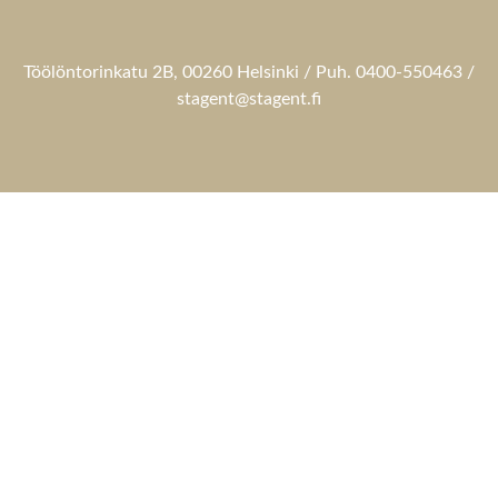
Töölöntorinkatu 2B, 00260 Helsinki / Puh. 0400-550463 /
stagent@stagent.fi