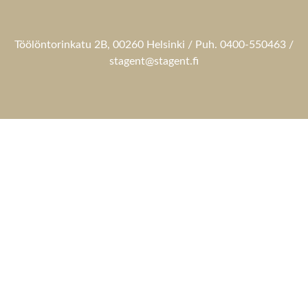
Töölöntorinkatu 2B, 00260 Helsinki / Puh. 0400-550463 /
stagent@stagent.fi