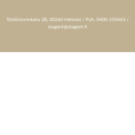
Töölöntorinkatu 2B, 00260 Helsinki / Puh. 0400-550463 /
stagent@stagent.fi