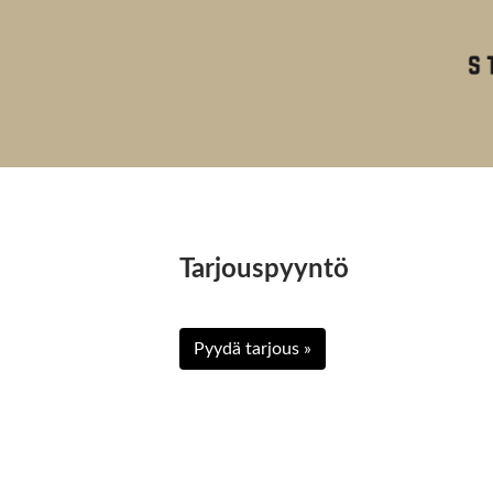
Tarjouspyyntö
Pyydä tarjous »