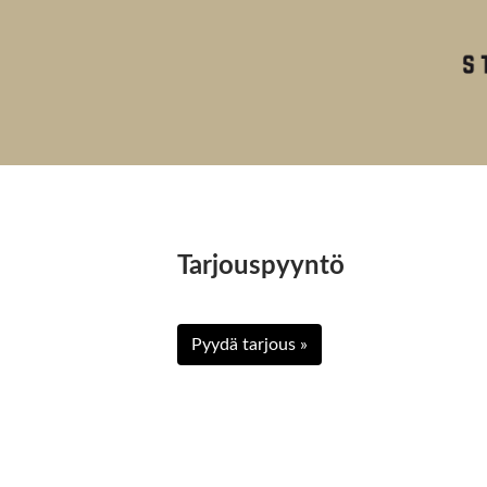
Tarjouspyyntö
Pyydä tarjous »