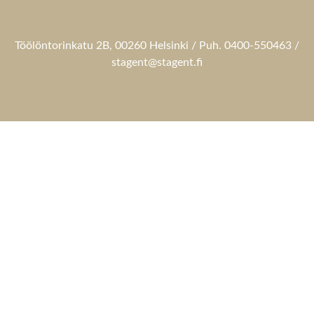
Töölöntorinkatu 2B, 00260 Helsinki / Puh. 0400-550463 /
stagent@stagent.fi