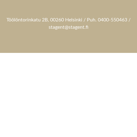
Töölöntorinkatu 2B, 00260 Helsinki / Puh. 0400-550463 /
stagent@stagent.fi