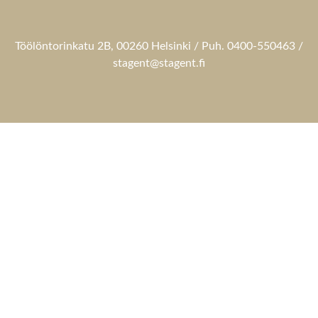
Töölöntorinkatu 2B, 00260 Helsinki / Puh. 0400-550463 /
stagent@stagent.fi