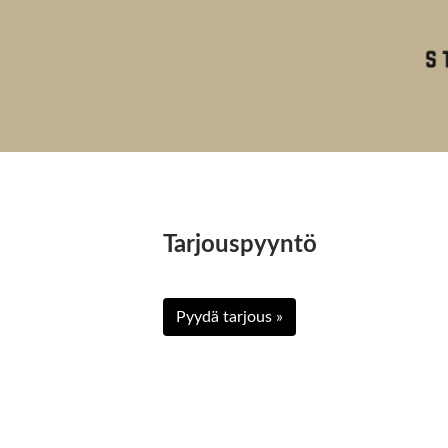
Tarjouspyyntö
Pyydä tarjous »